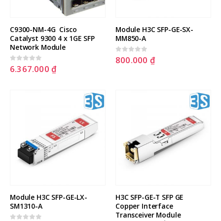
C9300-NM-4G  Cisco 
Module H3C SFP-GE-SX-
Catalyst 9300 4 x 1GE SFP 
MM850-A
Network Module
800.000
₫
0
out of 5
6.367.000
₫
0
out of 5
Module H3C SFP-GE-LX-
H3C SFP-GE-T SFP GE 
SM1310-A
Copper Interface 
Transceiver Module 