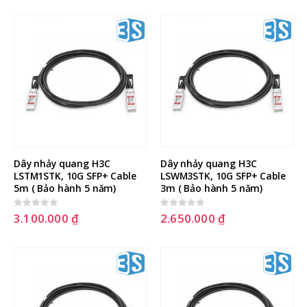
Cách tạo USB Boot, USB cài
Windows bằng Rufus
11 Tháng Mười Một, 2025
Dây nhảy quang H3C 
Dây nhảy quang H3C 
LSTM1STK, 10G SFP+ Cable 
LSWM3STK, 10G SFP+ Cable 
5m ( Bảo hành 5 năm)
3m ( Bảo hành 5 năm)
3.100.000
₫
2.650.000
₫
0
out of 5
0
out of 5