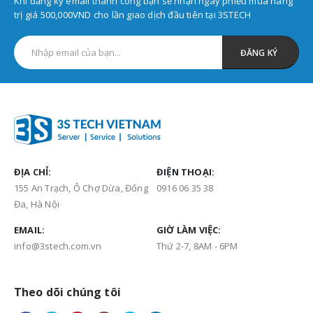
Khi đăng ký email thành công bạn sẽ nhận ngay phiếu mua hàng
trị giá 500,000VND cho lần giao dịch đầu tiên tại 3STECH
ĐỊA CHỈ:
ĐIỆN THOẠI:
155 An Trạch, Ô Chợ Dừa, Đống
0916 06 35 38
Đa, Hà Nội
EMAIL:
GIỜ LÀM VIỆC:
info@3stech.com.vn
Thứ 2-7, 8AM - 6PM
Theo dõi chúng tôi