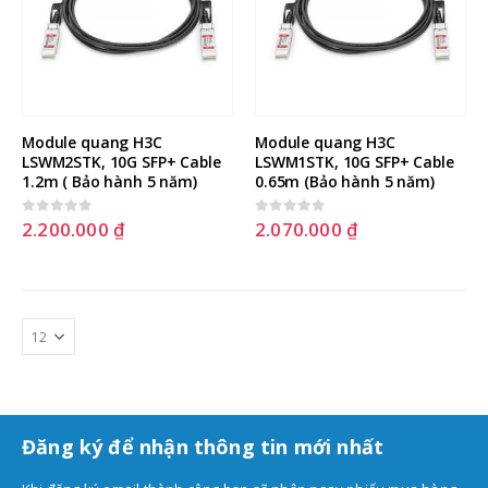
Module quang H3C 
Module quang H3C 
LSWM2STK, 10G SFP+ Cable 
LSWM1STK, 10G SFP+ Cable 
1.2m ( Bảo hành 5 năm)
0.65m (Bảo hành 5 năm)
2.200.000
₫
2.070.000
₫
0
out of 5
0
out of 5
Đăng ký để nhận thông tin mới nhất