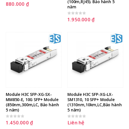
(100m,RJ45). Bảo hành 5 
880.000
₫
0
out of 5
năm
1.950.000
₫
0
out of 5
Hướng dẫn nâng cấp RAID Level
Hướng dẫn cấu hình Port
Module H3C SFP-XG-SX-
Module H3C SFP-XG-LX-
trên máy chủ DELL không cần tắt
Forwarding, NAT Port trên
máy chủ
Fortigate with Virtual IPs
MM850-E, 10G SFP+ Module 
SM1310, 10 SFP+ Module 
23 Tháng Sáu, 2025
27 Tháng Hai, 2026
(850nm,300m,LC, Bảo hành 
(1310nm,10km,LC,Bảo hành 
5 năm)
5 năm)
Hướng dẫn cài đặt Windows
Hướng dẫn cài đặt esxi lên serv
server 2022 trên máy chủ Dell
dell
1.450.000
₫
Liên hệ
0
out of 5
0
out of 5
23 Tháng Tư, 2025
11 Tháng Mười Một, 2025