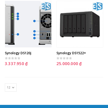
Synology DS120j
Synology DS1522+
3.337.950
₫
25.000.000
₫
0
out of 5
0
out of 5