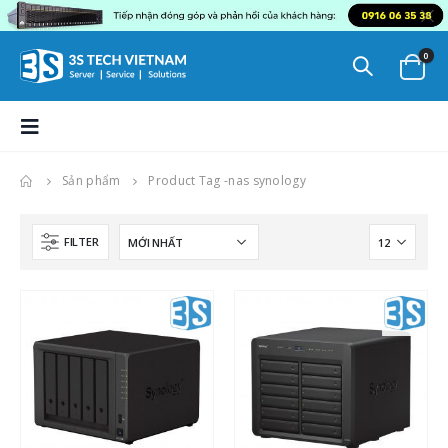
0
Sản phẩm
Product Tag -
nas synology
FILTER