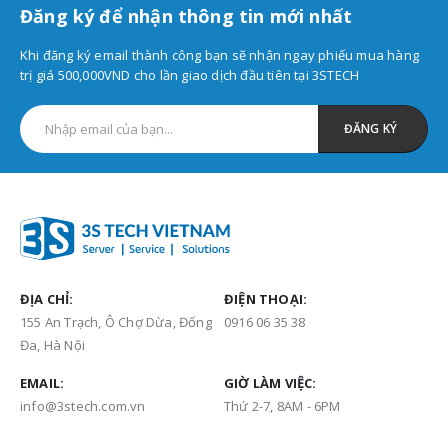
Đăng ký để nhận thông tin mới nhất
Khi đăng ký email thành công bạn sẽ nhận ngay phiếu mua hàng
trị giá 500,000VND cho lần giao dịch đầu tiên tại 3STECH
ĐỊA CHỈ:
ĐIỆN THOẠI:
155 An Trạch, Ô Chợ Dừa, Đống
0916 06 35 38
Đa, Hà Nội
EMAIL:
GIỜ LÀM VIỆC:
info@3stech.com.vn
Thứ 2-7, 8AM - 6PM