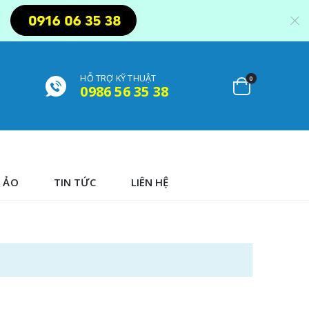
HỖ TRỢ KỸ THUẬT
0
0986 56 35 38
 ẢO
TIN TỨC
LIÊN HỆ