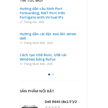
TIN TỨC MỚI
Hướng dẫn nâng cấp RAID Level trên
Hướng dẫn 
máy chủ DELL không cần tắt máy
Forwarding,
chủ
Fortigate wi
23 Tháng Sáu, 2025
27 Tháng Hai, 
server
Hướng dẫn cài đặt Windows server
Hướng dẫn c
2022 trên máy chủ Dell
dell
23 Tháng Tư, 2025
11 Tháng Mười 
Cách tạo US
Windows bằ
11 Tháng Mười 
SẢN PHẨM NỔI BẬT
Dell R640 (8x2.5'')/2 x Intel Xeon Gold 6138 2.0G
0
out of 5
47.000.000
₫