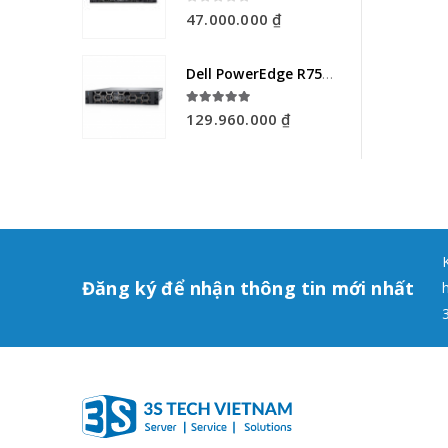
Dell PowerEdge R750 24x2.5" ( 4310G/ HDD 2Tb 7.2K RPM NLSAS/ Ram 16Gb )
5.00
out of 5
129.960.000
₫
Đăng ký để nhận thông tin mới nhất