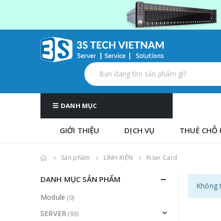
DANH MỤC
GIỚI THIỆU
DỊCH VỤ
THUÊ CHỖ 
Sản phẩm
LINH KIỆN
Riser Card
DANH MỤC SẢN PHẨM
Không t
Module
(0)
SERVER
(93)