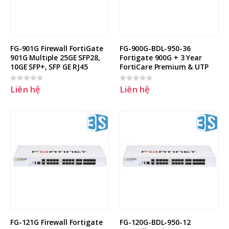
FG-901G Firewall FortiGate 
FG-900G-BDL-950-36 
901G Multiple 25GE SFP28, 
Fortigate 900G + 3 Year 
10GE SFP+, SFP GE RJ45
FortiCare Premium & UTP
Liên hệ
Liên hệ
0
out of 5
0
out of 5
FG-121G Firewall Fortigate 
FG-120G-BDL-950-12 