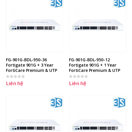
FG-901G-BDL-950-36 
FG-901G-BDL-950-12 
Fortigate 901G + 3 Year 
Fortigate 901G + 1 Year 
FortiCare Premium & UTP
FortiCare Premium & UTP
Liên hệ
Liên hệ
0
out of 5
0
out of 5