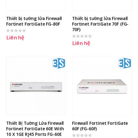
Thiết bị tường lửa Firewall 
Thiết bị tường lửa Firewall 
Fortinet FortiGate FG-80F
Fortinet FortiGate 70F (FG-
70F)
Liên hệ
0
out of 5
Hướng dẫn nâng cấp RAID Level
Hướng dẫn cấu hình Port
Liên hệ
0
out of 5
trên máy chủ DELL không cần tắt
Forwarding, NAT Port trên
máy chủ
Fortigate with Virtual IPs
23 Tháng Sáu, 2025
27 Tháng Hai, 2026
Hướng dẫn cài đặt Windows
Hướng dẫn cài đặt esxi lên serv
server 2022 trên máy chủ Dell
dell
23 Tháng Tư, 2025
11 Tháng Mười Một, 2025
Cách tạo USB Boot, USB cài
Windows bằng Rufus
11 Tháng Mười Một, 2025
Thiết Bị Tường Lửa Firewall 
Firewall Fortinet FortiGate 
Fortinet FortiGate 60E With 
60F (FG-60F)
10 X 1GE RJ45 Ports FG-60E