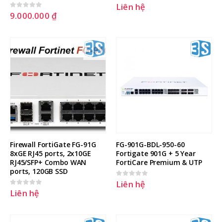
Liên hệ
0
out of 5
9.000.000
₫
0
out of 5
Firewall FortiGate FG-91G 
FG-901G-BDL-950-60 
8xGE RJ45 ports, 2x10GE 
Fortigate 901G + 5 Year 
RJ45/SFP+ Combo WAN 
FortiCare Premium & UTP
ports, 120GB SSD
Liên hệ
0
out of 5
Liên hệ
0
out of 5