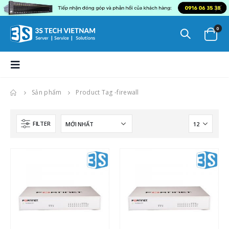
0
Sản phẩm
Product Tag -
firewall
FILTER