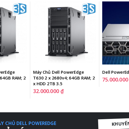
werEdge 
Máy Chủ Dell PowerEdge 
Dell PowerE
 64GB RAM; 2 
T630 2 x 2680v4; 64GB RAM; 2 
75.000.00
x HDD 2TB 3.5
32.000.000
₫
KHUYẾ
Y CHỦ DELL POWEREDGE