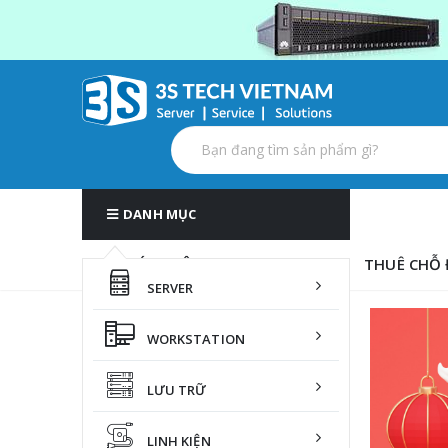
DANH MỤC
GIỚI THIỆU
DỊCH VỤ
THUÊ CHỖ 
SERVER
HOT
HOT
WORKSTATION
LƯU TRỮ
LINH KIỆN