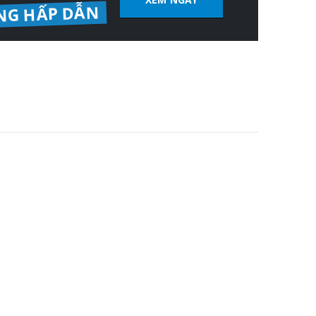
NG HẤP DẪN