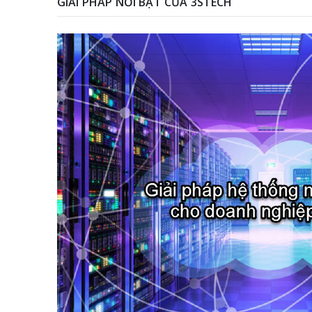
GIẢI PHÁP NỔI BẬT CỦA 3STECH