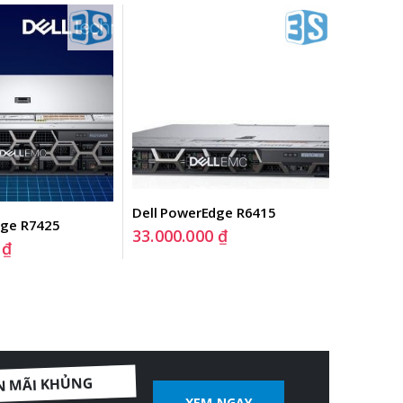
Dell PowerEdge R6415
dge R7425
Dell PE T
33.000.000
₫
4210/1
0
₫
83.908
N MÃI KHỦNG
XEM NGAY