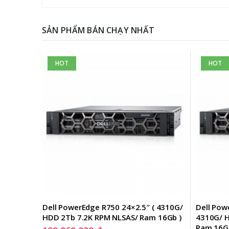
SẢN PHẨM BÁN CHẠY NHẤT
HOT
HOT
on Gold 
Dell PowerEdge R750 24×2.5″ ( 4310G/ 
Dell Pow
HDD 2Tb 7.2K RPM NLSAS/ Ram 16Gb )
4310G/ H
Ram 16G