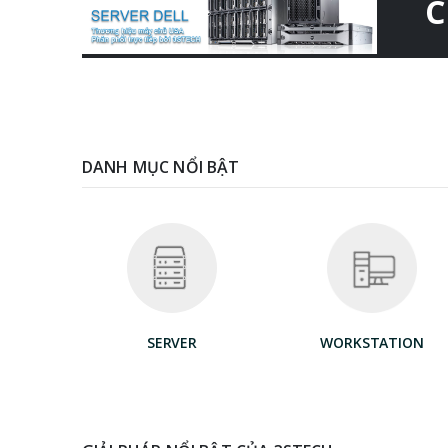
C
DANH MỤC NỔI BẬT
SERVER
WORKSTATION