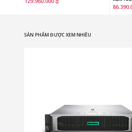
129.960.000
₫
86.390
SẢN PHẨM ĐƯỢC XEM NHIỀU