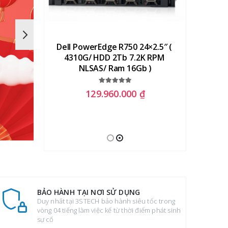
l Xeon 
Dell PowerEdge R750 24×2.5″ ( 
Dell R
4310G/ HDD 2Tb 7.2K RPM 
NLSAS/ Ram 16Gb )
5.00
out of 5
129.960.000
₫
BẢO HÀNH TẠI NƠI SỬ DỤNG
Duy nhất tại 3STECH bảo hành siêu tốc trong
vòng 04 tiếng làm việc kể từ thời điểm phát sinh
sự cố