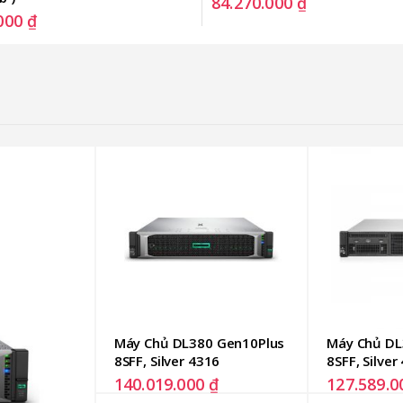
84.270.000
₫
.000
₫
Máy Chủ DL380 Gen10Plus 
Máy Chủ DL
8SFF, Silver 4316
8SFF, Silver
140.019.000
₫
127.589.