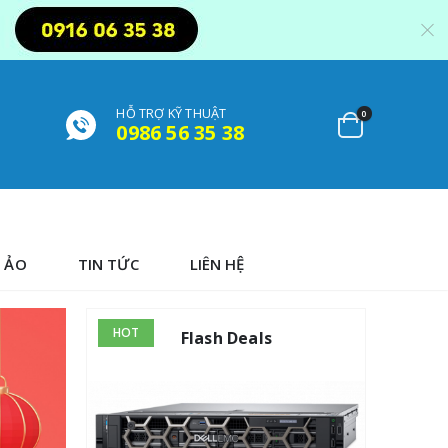
HỖ TRỢ KỸ THUẬT
0
0986 56 35 38
 ẢO
TIN TỨC
LIÊN HỆ
HOT
HOT