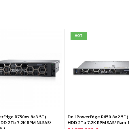
HOT
erEdge R750xs 8×3.5″ ( 
Dell PowerEdge R650 8×2.5″ (
DD 2Tb 7.2K RPM NLSAS/ 
HDD 2Tb 7.2K RPM SAS/ Ram 
b )