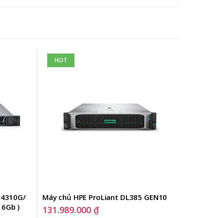
HOT
HOT
 4310G/ 
Máy chủ HPE ProLiant DL385 GEN10
Máy Chủ 
16Gb )
4316
131.989.000
₫