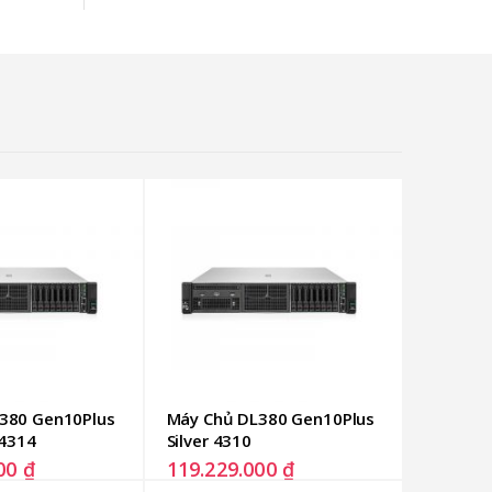
135.83
380 Gen10Plus 
Máy Chủ DL380 Gen10Plus 
 4314
Silver 4310
000
₫
119.229.000
₫