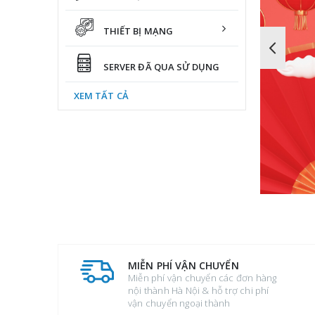
THIẾT BỊ MẠNG
Dell R640 (8×2.5”)/2 x Intel Xeon 
Dell
SERVER ĐÃ QUA SỬ DỤNG
Gold 6138 2.0G
43
XEM TẤT CẢ
0
out of 5
47.000.000
₫
MIỄN PHÍ VẬN CHUYỂN
toán phù
Miễn phí vận chuyển các đơn hàng
nội thành Hà Nội & hỗ trợ chi phí
vận chuyển ngoại thành