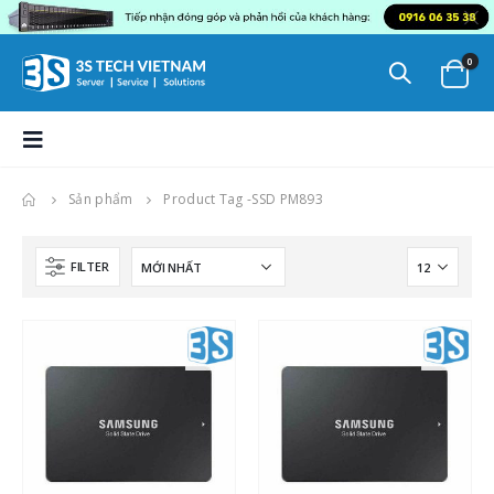
0
Sản phẩm
Product Tag -
SSD PM893
FILTER