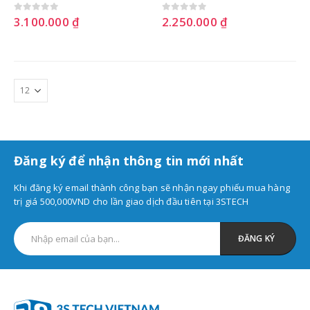
3.100.000
₫
2.250.000
₫
0
out of 5
0
out of 5
Đăng ký để nhận thông tin mới nhất
Khi đăng ký email thành công bạn sẽ nhận ngay phiếu mua hàng
trị giá 500,000VND cho lần giao dịch đầu tiên tại 3STECH