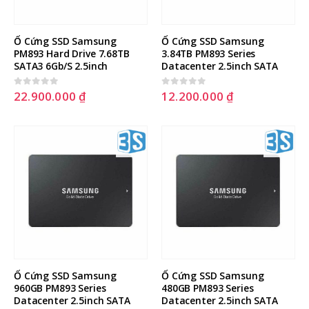
Ổ Cứng SSD Samsung 
Ổ Cứng SSD Samsung 
PM893 Hard Drive 7.68TB 
3.84TB PM893 Series 
SATA3 6Gb/S 2.5inch
Datacenter 2.5inch SATA
22.900.000
₫
12.200.000
₫
0
out of 5
0
out of 5
Hướng dẫn nâng cấp RAID Level
Hướng dẫn cấu hình Port
trên máy chủ DELL không cần tắt
Forwarding, NAT Port trên
máy chủ
Fortigate with Virtual IPs
23 Tháng Sáu, 2025
27 Tháng Hai, 2026
Hướng dẫn cài đặt Windows
Hướng dẫn cài đặt esxi lên serv
server 2022 trên máy chủ Dell
dell
23 Tháng Tư, 2025
11 Tháng Mười Một, 2025
Cách tạo USB Boot, USB cài
Windows bằng Rufus
11 Tháng Mười Một, 2025
Ổ Cứng SSD Samsung 
Ổ Cứng SSD Samsung 
960GB PM893 Series 
480GB PM893 Series 
Datacenter 2.5inch SATA
Datacenter 2.5inch SATA