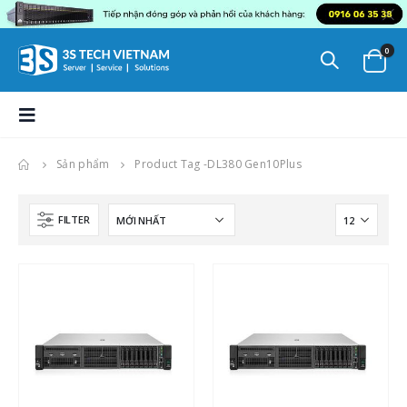
0
Sản phẩm
Product Tag -
DL380 Gen10Plus
FILTER