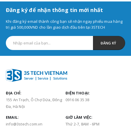
Đăng ký để nhận thông tin mới nhất
Khi đăng ký email thành công bạn sẽ nhận ngay phiếu mua hàng
trị giá 500,000VND cho lần giao dịch đầu tiên tại 3STECH
ĐỊA CHỈ:
ĐIỆN THOẠI:
155 An Trạch, Ô Chợ Dừa, Đống
0916 06 35 38
Đa, Hà Nội
EMAIL:
GIỜ LÀM VIỆC:
info@3stech.com.vn
Thứ 2-7, 8AM - 6PM