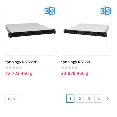
Synology RS822RP+
Synology RS822+
42.723.450
₫
33.829.950
₫
0
out of 5
0
out of 5
1
2
3
4