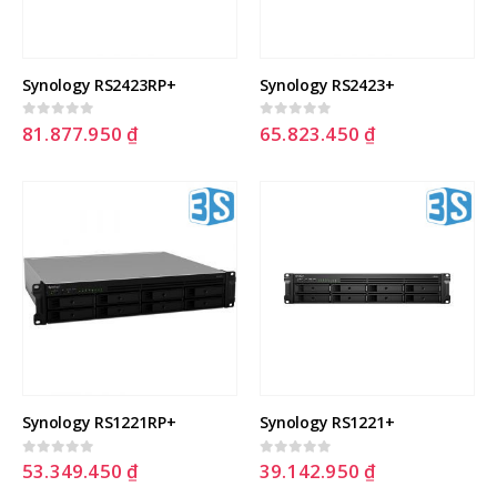
Synology RS2423RP+
Synology RS2423+
81.877.950
₫
65.823.450
₫
0
out of 5
0
out of 5
Synology RS1221RP+
Synology RS1221+
53.349.450
₫
39.142.950
₫
0
out of 5
0
out of 5