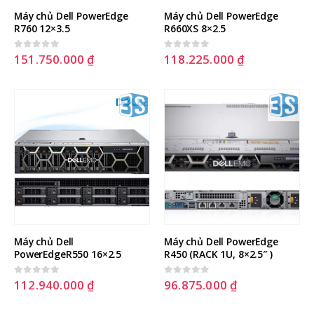
Máy chủ Dell PowerEdge 
Máy chủ Dell PowerEdge 
R760 12×3.5
R660XS 8×2.5
151.750.000
₫
118.225.000
₫
0
out of 5
0
out of 5
Máy chủ Dell 
Máy chủ Dell PowerEdge 
PowerEdgeR550 16×2.5
R450 (RACK 1U, 8×2.5″ )
112.940.000
₫
96.875.000
₫
0
out of 5
0
out of 5