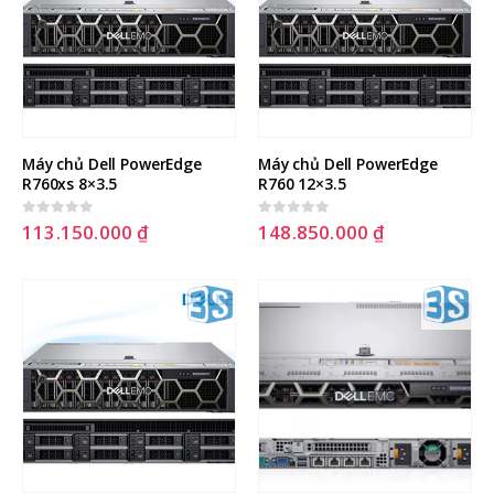
Máy chủ Dell PowerEdge 
Máy chủ Dell PowerEdge 
R760xs 8×3.5
R760 12×3.5
113.150.000
₫
148.850.000
₫
0
out of 5
0
out of 5