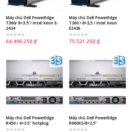
Máy chủ Dell PowerEdge 
Máy chủ Dell PowerEdge 
T360/ 8×3.5″/ Intel Xeon E-
T360 / 8×3,5 / Intel Xeon 
2434
E2436
64.496.250
₫
75.521.250
₫
0
out of 5
0
out of 5
Hướng dẫn cấu hình Port
Hướng dẫn nâng cấp RAID Level
Forwarding, NAT Port trên
trên máy chủ DELL không cần tắ
Fortigate with Virtual IPs
máy chủ
Máy chủ Dell PowerEdge 
Máy chủ Dell PowerEdge 
27 Tháng Hai, 2026
23 Tháng Sáu, 2025
R450 / 4×3.5″ hotplug
R660XS/8×2.5”