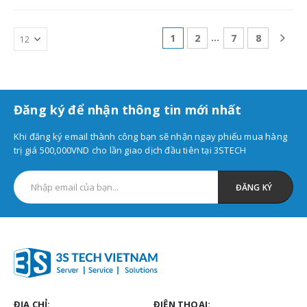
…
1
2
7
8
Đăng ký để nhận thông tin mới nhất
Khi đăng ký email thành công bạn sẽ nhận ngay phiếu mua hàng
trị giá 500,000VND cho lần giao dịch đầu tiên tại 3STECH
ĐỊA CHỈ:
ĐIỆN THOẠI: