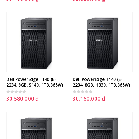
Dell PowerEdge T140 (E-
Dell PowerEdge T140 (E-
2234, 8GB, S140, 1TB,365W)
2234, 8GB, H330, 1TB,365W)
30.580.000
₫
30.160.000
₫
0
out of 5
0
out of 5