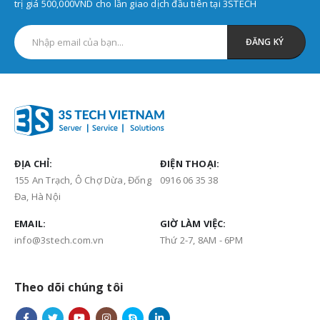
trị giá 500,000VND cho lần giao dịch đầu tiên tại 3STECH
ĐỊA CHỈ:
ĐIỆN THOẠI:
155 An Trạch, Ô Chợ Dừa, Đống
0916 06 35 38
Đa, Hà Nội
EMAIL:
GIỜ LÀM VIỆC:
info@3stech.com.vn
Thứ 2-7, 8AM - 6PM
Theo dõi chúng tôi