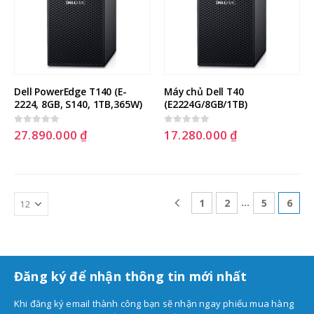
Dell PowerEdge T140 (E-
Máy chủ Dell T40 
2224, 8GB, S140, 1TB,365W)
(E2224G/8GB/1TB)
27.890.000
₫
17.280.000
₫
0
out of 5
0
out of 5
…
1
2
5
6
Đăng ký để nhận thông tin mới nhất
Khi đăng ký email thành công bạn sẽ nhận ngay phiếu mua hàng