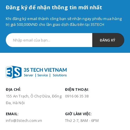
Đăng ký để nhận thông tin mới nhất
Khi đăng ký email thành công bạn sẽ nhận ngay phiếu mua hàng
trị giá 500,000VND cho lần giao dịch đầu tiên tại 3STECH
ĐỊA CHỈ:
ĐIỆN THOẠI:
155 An Trạch, Ô Chợ Dừa, Đống
0916 06 35 38
Đa, Hà Nội
EMAIL:
GIỜ LÀM VIỆC:
info@3stech.com.vn
Thứ 2-7, 8AM - 6PM