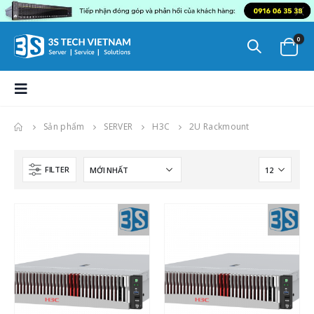
0
Sản phẩm
SERVER
H3C
2U Rackmount
FILTER