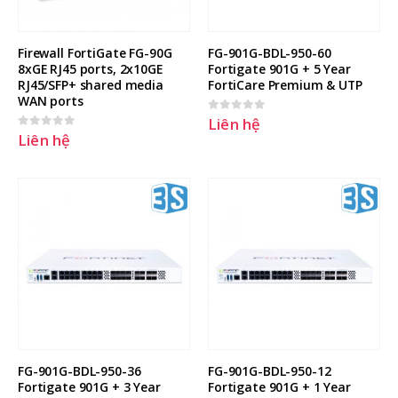
Firewall FortiGate FG-90G 
FG-901G-BDL-950-60 
8xGE RJ45 ports, 2x10GE 
Fortigate 901G + 5 Year 
RJ45/SFP+ shared media 
FortiCare Premium & UTP
WAN ports
Liên hệ
0
out of 5
Liên hệ
0
out of 5
Hướng dẫn cấu hình Port
Hướng dẫn nâng cấp RAID Level
Forwarding, NAT Port trên
trên máy chủ DELL không cần tắ
Fortigate with Virtual IPs
máy chủ
27 Tháng Hai, 2026
23 Tháng Sáu, 2025
FG-901G-BDL-950-36 
FG-901G-BDL-950-12 
Fortigate 901G + 3 Year 
Fortigate 901G + 1 Year 