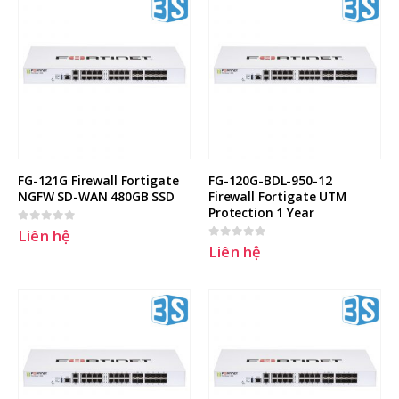
FG-121G Firewall Fortigate 
FG-120G-BDL-950-12 
NGFW SD-WAN 480GB SSD
Firewall Fortigate UTM 
Protection 1 Year
Liên hệ
0
out of 5
Liên hệ
0
out of 5