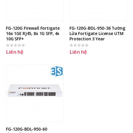
FG-120G Firewall Fortigate 
FG-120G-BDL-950-36 Tường 
16x 1GE RJ45, 8x 1G SFP, 4x 
Lửa Fortigate License UTM 
10G SFP+
Protection 3 Year
Liên hệ
Liên hệ
0
out of 5
0
out of 5
FG-120G-BDL-950-60 