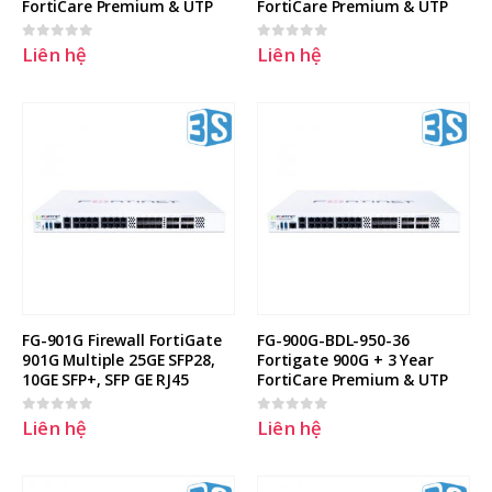
FortiCare Premium & UTP
FortiCare Premium & UTP
Hướng dẫn cài đặt esxi lên server
Hướng dẫn cài đặt Windows
dell
server 2022 trên máy chủ Dell
11 Tháng Mười Một, 2025
23 Tháng Tư, 2025
Liên hệ
Liên hệ
0
out of 5
0
out of 5
Cách tạo USB Boot, USB cài
Windows bằng Rufus
11 Tháng Mười Một, 2025
FG-901G Firewall FortiGate 
FG-900G-BDL-950-36 
901G Multiple 25GE SFP28, 
Fortigate 900G + 3 Year 
10GE SFP+, SFP GE RJ45
FortiCare Premium & UTP
Liên hệ
Liên hệ
0
out of 5
0
out of 5