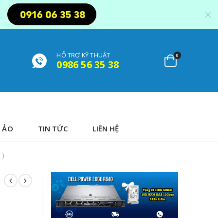
HỖ TRỢ KỸ THUẬT
0
0986 56 35 38
 ẢO
TIN TỨC
LIÊN HỆ
 )