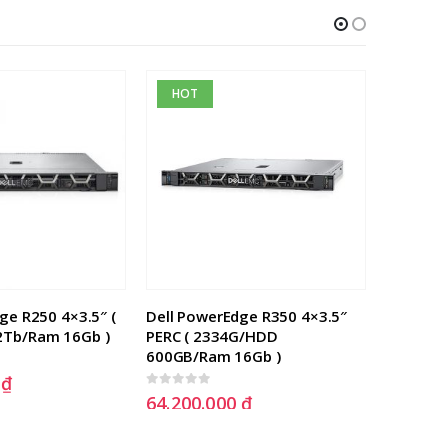
HOT
Máy chủ
Gen 10 /
0
out of 5
35.189
ge R250 4×3.5″ ( 
Dell PowerEdge R350 4×3.5″ 
Tb/Ram 16Gb )
PERC ( 2334G/HDD 
600GB/Ram 16Gb )
0
₫
0
out of 5
64.200.000
₫