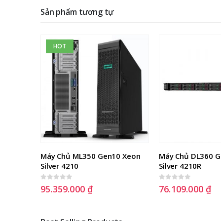
Sản phẩm tương tự
HOT
4×3.5″ 
Máy Chủ ML350 Gen10 Xeon 
Máy Chủ DL360 G
b/Ram 
Silver 4210
Silver 4210R
0
out of 5
0
out of 5
95.359.000
₫
76.109.000
₫