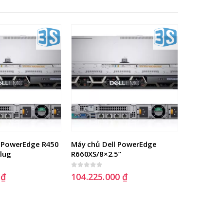
 PowerEdge R450 
Máy chủ Dell PowerEdge 
OM3-LC-
plug
R660XS/8×2.5”
quang O
3M (sợi 
0
out of 5
0
₫
104.225.000
₫
0
out of 5
150.00