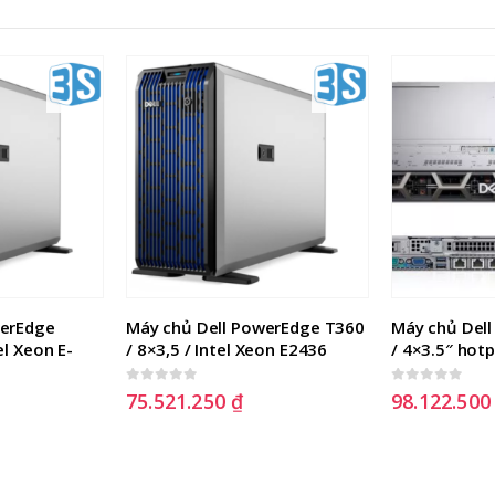
erEdge 
Máy chủ Dell PowerEdge T360 
Máy chủ Dell
el Xeon E-
/ 8×3,5 / Intel Xeon E2436
/ 4×3.5″ hot
0
out of 5
0
out of 5
75.521.250
₫
98.122.50