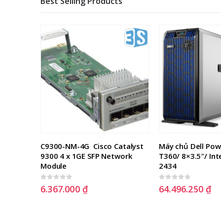
Best Selling Products
ảy 
C9300-NM-4G  Cisco Catalyst 
Máy chủ Dell Pow
/UPC 
9300 4 x 1GE SFP Network 
T360/ 8×3.5″/ Int
Module
2434
0
out of 5
0
out of 5
6.367.000
₫
64.496.250
₫