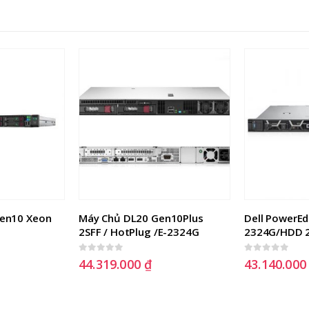
en10 Xeon 
Máy Chủ DL20 Gen10Plus 
Dell PowerEd
2SFF / HotPlug /E-2324G
2324G/HDD 2
0
out of 5
0
out of 5
44.319.000
₫
43.140.00