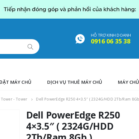
HỖ TRỢ KINH DOANH
0916 06 35 38
ĐẶT MÁY CHỦ
DỊCH VỤ THUÊ MÁY CHỦ
MÁY CHỦ
i Tower - Tower
Dell PowerEdge R250 4×3.5″ ( 2324G/HDD 2Tb/Ram 8Gb
Dell PowerEdge R250
4×3.5″ ( 2324G/HDD
2Tb/Ram 8Gb )