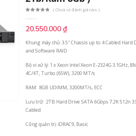
( Chưa có đánh giá nào. )
0
out of 5
20.550.000
₫
Khung máy chủ: 3.5″ Chassis up to 4 Cabled Hard 
and Software RAID
Bộ vi xử lý: 1 x Xeon Intel Xeon E-2324G 3.1GHz, 8
4C/4T, Turbo (65W), 3200 MT/s
RAM: 8GB UDIMM, 3200MT/s, ECC
OM3-LC-LC-3M Dây nhảy quang OM3 LC/UPC-LC/UPC 3M (sợi đôi)
Lưu trữ: 2TB Hard Drive SATA 6Gbps 7.2K 512n 3.
Cabled
0
out of 5
0
out of 5
150.000
₫
150.000
Cổng quản trị: iDRAC9, Basic
C9300-NM-4G Cisco Catalyst 9300 4 x 1GE SFP Network Module