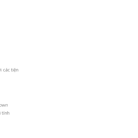
i các tiện
down
 tính