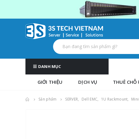
DANH MỤC
GIỚI THIỆU
DỊCH VỤ
THUÊ CHỖ 
Sản phẩm
SERVER
,
Dell EMC
,
1U Rackmount
,
Min