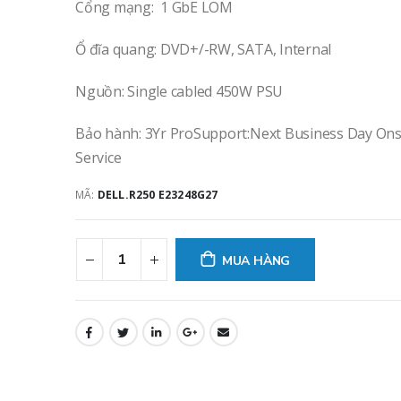
Cổng mạng: 1 GbE LOM
0
out of 5
0
out of 5
6.367.000
₫
6.367.0
Ổ đĩa quang: DVD+/-RW, SATA, Internal
Máy chủ Dell PowerEdge T360/ 8x3.5"/ Intel Xeon E-2434
Nguồn: Single cabled 450W PSU
0
out of 5
0
out of 5
64.496.250
₫
64.496.
Bảo hành: 3Yr ProSupport:Next Business Day Ons
Service
MÃ:
DELL.R250 E23248G27
MUA HÀNG