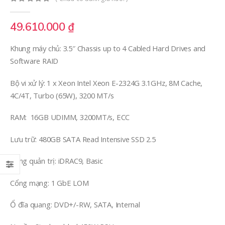
0
out of 5
49.610.000
₫
Khung máy chủ: 3.5″ Chassis up to 4 Cabled Hard Drives and
Software RAID
Bộ vi xử lý: 1 x Xeon Intel Xeon E-2324G 3.1GHz, 8M Cache,
4C/4T, Turbo (65W), 3200 MT/s
RAM: 16GB UDIMM, 3200MT/s, ECC
Lưu trữ: 480GB SATA Read Intensive SSD 2.5
Cổng quản trị: iDRAC9, Basic
Cổng mạng: 1 GbE LOM
Ổ đĩa quang: DVD+/-RW, SATA, Internal