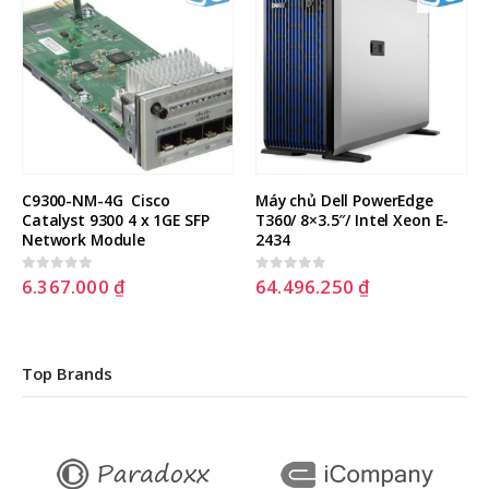
C9300-NM-4G  Cisco 
Máy chủ Dell PowerEdge 
Catalyst 9300 4 x 1GE SFP 
T360/ 8×3.5″/ Intel Xeon E-
Network Module
2434
6.367.000
₫
64.496.250
₫
0
out of 5
0
out of 5
Top Brands