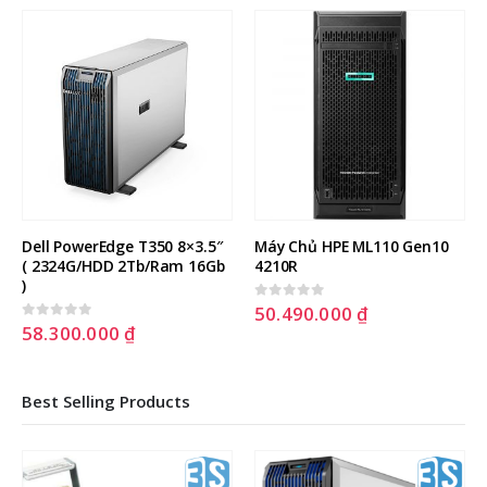
Dell PowerEdge T350 8×3.5″ 
Máy Chủ HPE ML110 Gen10 
( 2324G/HDD 2Tb/Ram 16Gb 
4210R
)
50.490.000
₫
0
out of 5
58.300.000
₫
0
out of 5
Best Selling Products