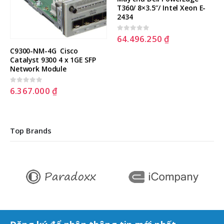
C9300-NM-4G  Cisco 
Máy chủ Dell PowerEdge 
Catalyst 9300 4 x 1GE SFP 
T360/ 8×3.5″/ Intel Xeon E-
Network Module
2434
6.367.000
₫
64.496.250
₫
0
out of 5
0
out of 5
Top Brands