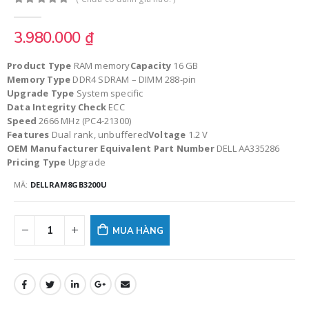
0
out of 5
3.980.000
₫
Product Type
RAM memory
Capacity
16 GB
Memory Type
DDR4 SDRAM – DIMM 288-pin
Upgrade Type
System specific
Data Integrity Check
ECC
Speed
2666 MHz (PC4-21300)
Features
Dual rank, unbuffered
Voltage
1.2 V
OEM Manufacturer Equivalent Part Number
DELL AA335286
Pricing Type
Upgrade
MÃ:
DELLRAM8GB3200U
MUA HÀNG