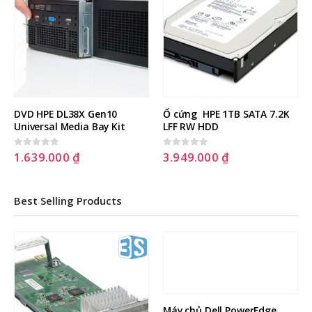
DVD HPE DL38X Gen10 
Ổ cứng  HPE 1TB SATA 7.2K 
Universal Media Bay Kit
LFF RW HDD
1.639.000
₫
3.949.000
₫
0
out of 5
0
out of 5
Best Selling Products