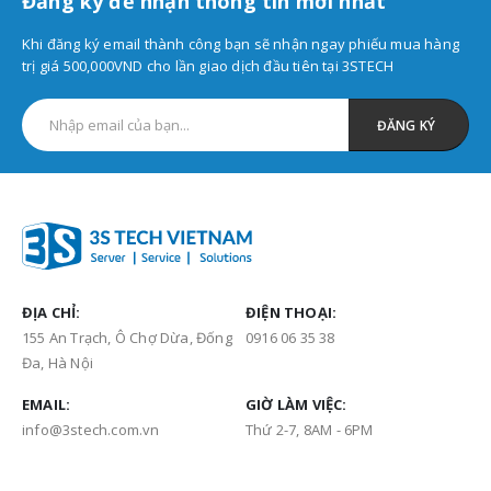
Đăng ký để nhận thông tin mới nhất
Khi đăng ký email thành công bạn sẽ nhận ngay phiếu mua hàng
trị giá 500,000VND cho lần giao dịch đầu tiên tại 3STECH
ĐỊA CHỈ:
ĐIỆN THOẠI:
155 An Trạch, Ô Chợ Dừa, Đống
0916 06 35 38
Đa, Hà Nội
EMAIL:
GIỜ LÀM VIỆC:
info@3stech.com.vn
Thứ 2-7, 8AM - 6PM