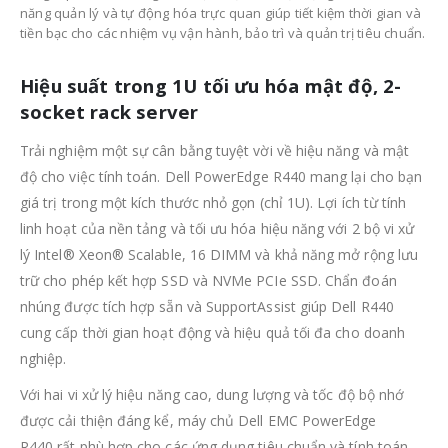
năng quản lý và tự động hóa trực quan giúp tiết kiệm thời gian và
tiền bạc cho các nhiệm vụ vận hành, bảo trì và quản trị tiêu chuẩn.
Hiệu suất trong 1U tối ưu hóa mật độ, 2-
socket rack server
Trải nghiệm một sự cân bằng tuyệt vời về hiệu năng và mật
độ cho việc tính toán. Dell PowerEdge R440 mang lại cho bạn
giá trị trong một kích thước nhỏ gọn (chỉ 1U). Lợi ích từ tính
linh hoạt của nền tảng và tối ưu hóa hiệu năng với 2 bộ vi xử
lý Intel® Xeon® Scalable, 16 DIMM và khả năng mở rộng lưu
trữ cho phép kết hợp SSD và NVMe PCIe SSD. Chẩn đoán
nhúng được tích hợp sẵn và SupportAssist giúp Dell R440
cung cấp thời gian hoạt động và hiệu quả tối đa cho doanh
nghiệp.
Với hai vi xử lý hiệu năng cao, dung lượng và tốc độ bộ nhớ
được cải thiện đáng kể, máy chủ Dell EMC PowerEdge
R440 rất phù hợp cho các ứng dụng tiêu chuẩn và tính toán