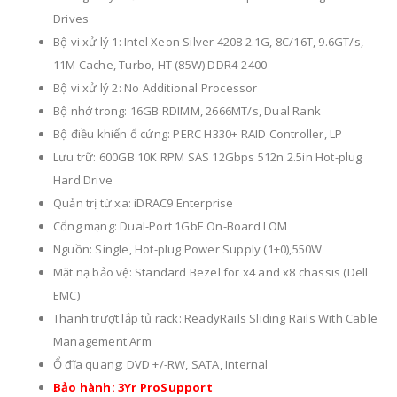
Drives
Bộ vi xử lý 1: Intel Xeon Silver 4208 2.1G, 8C/16T, 9.6GT/s,
11M Cache, Turbo, HT (85W) DDR4-2400
Bộ vi xử lý 2: No Additional Processor
Bộ nhớ trong: 16GB RDIMM, 2666MT/s, Dual Rank
Bộ điều khiển ổ cứng: PERC H330+ RAID Controller, LP
Lưu trữ: 600GB 10K RPM SAS 12Gbps 512n 2.5in Hot-plug
Hard Drive
Quản trị từ xa: iDRAC9 Enterprise
Cổng mạng: Dual-Port 1GbE On-Board LOM
Nguồn: Single, Hot-plug Power Supply (1+0),550W
Mặt nạ bảo vệ: Standard Bezel for x4 and x8 chassis (Dell
EMC)
Thanh trượt lắp tủ rack: ReadyRails Sliding Rails With Cable
Management Arm
Ổ đĩa quang: DVD +/-RW, SATA, Internal
Bảo hành: 3Yr ProSupport