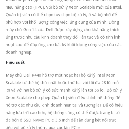
hiệu năng cao (HPC).
Với bộ xử lý Xeon Scalable mới của Intel,
Quản trị viên có thể chọn tùy chọn bộ xử lý, ớ và bộ nhớ để
phù hợp với khối lượng công việc, ứng dụng của mình.
Dòng
máy chủ Gen 14 của Dell được xây dựng cho khả năng thích
ứng trước nhu cầu kinh doanh thay đổi liên tục và có tính linh
hoạt cao để đáp ứng cho bất kỳ khối lượng công việc của các
doanh nghiệp.
Hiệu suất
Máy chủ Dell R440 hỗ trợ một hoặc hai bộ xử lý Intel Xeon
Scalable từ thế hệ thứ nhất hoặc thứ hai với tối đa 28 lõi mỗi
lõi và với hai bộ xử lý có sức mạnh xử lý lên tới 56 lõi. Bộ xử lý
Xeon Scalable cho phép Quản trị viên điều chỉnh hệ thống để
hỗ trợ các nhu cầu kinh doanh hiện tại và tương lai.
Để có hiệu
năng lưu trữ cao hơn, hệ thống cũng có thể được trang bị tối
đa bốn ổ SSD NVMe PCIe 3,5 inch để tận dụng kết nối trực
tiếp với bộ xử lý thông qua các làn PCIe.