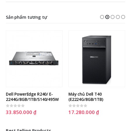
Sản phẩm tương tự
Dell PowerEdge R240/ E-
Máy chủ Dell T40 
2244G/8GB/1TB/S140/495W
(E2224G/8GB/1TB)
33.850.000
₫
17.280.000
₫
0
out of 5
0
out of 5
Best Selling Products