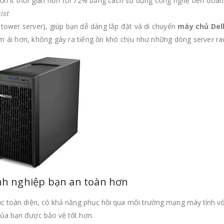
tốn ít thời gian hơn tới 72% bằng cách sử dụng công nghệ tiên đoá
ist
 tower server), giúp bạn dễ dàng lắp đặt và di chuyển
máy chủ Del
m ái hơn, không gây ra tiếng ồn khó chịu như những dòng server ra
anh nghiệp bạn an toàn hơn
rúc toàn diện, có khả năng phục hồi qua môi trường mạng máy tính vớ
của bạn được bảo vệ tốt hơn.