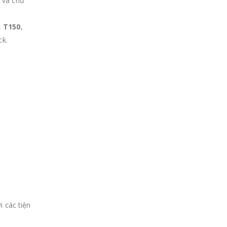
n và chủ
l T150
,
ck.
i các tiện