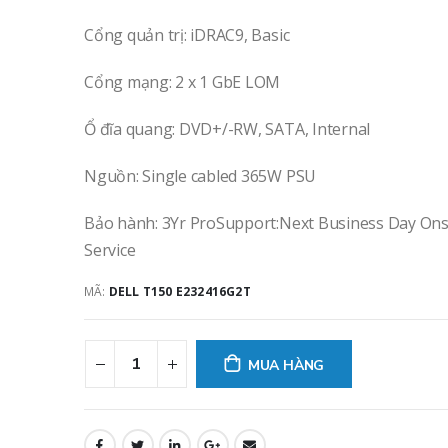
0
out of 5
0
out of 5
6.367.000
₫
6.367.0
Cổng quản trị: iDRAC9, Basic
Máy chủ Dell PowerEdge T360/ 8x3.5"/ Intel Xeon E-2434
Cổng mạng: 2 x 1 GbE LOM
0
out of 5
0
out of 5
64.496.250
₫
64.496.
Ổ đĩa quang: DVD+/-RW, SATA, Internal
Nguồn: Single cabled 365W PSU
Bảo hành: 3Yr ProSupport:Next Business Day Ons
Service
MÃ:
DELL T150 E232416G2T
MUA HÀNG