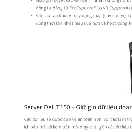
Giúp giải quyết các vấn đề IT nhanh chóng hơn, 
động tự động từ
ProSupport Plus
và
SupportAss
Với cấu tạo khung máy dạng tháp (hay còn gọi là
đồng thời tản nhiệt hiệu quả hơn và hoạt động ê
Server Dell T150 – Giữ gìn dữ liệu do
Các dữ liệu sẽ được bảo vệ an toàn hơn, với các kiến t
ích bảo mật đi kèm trên mỗi máy chủ, giúp các dữ liệu 