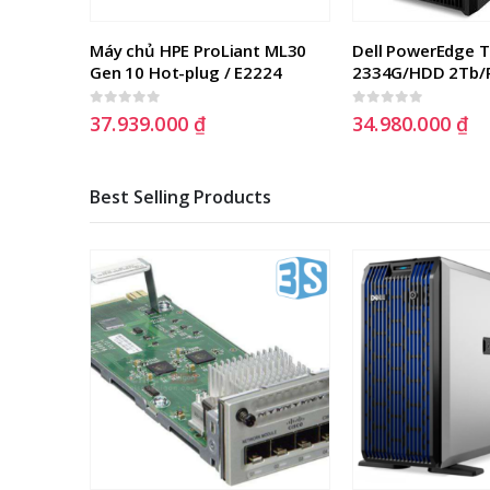
 ML30 
Dell PowerEdge T150 4×3.5″ ( 
Máy Chủ HPE ML1
224
2334G/HDD 2Tb/Ram 8Gb )
4210R
0
out of 5
0
out of 5
34.980.000
₫
50.490.000
₫
Best Selling Products