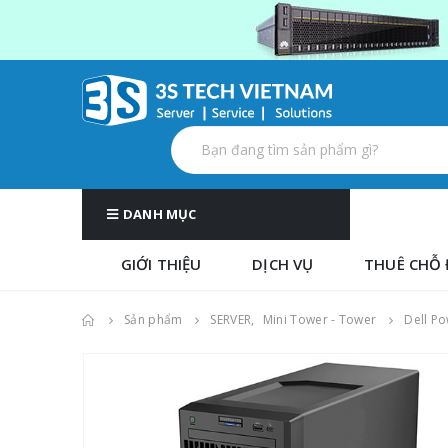
DANH MỤC
GIỚI THIỆU
DỊCH VỤ
THUÊ CHỖ 
Sản phẩm
SERVER
,
Mini Tower - Tower
Dell P