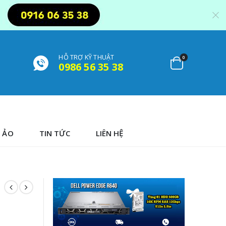
HỖ TRỢ KỸ THUẬT
0
0986 56 35 38
 ẢO
TIN TỨC
LIÊN HỆ