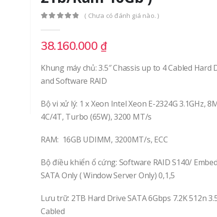
( Chưa có đánh giá nào. )
0
out of 5
38.160.000
₫
Khung máy chủ: 3.5″ Chassis up to 4 Cabled Hard 
and Software RAID
Bộ vi xử lý: 1 x Xeon Intel Xeon E-2324G 3.1GHz, 8
4C/4T, Turbo (65W), 3200 MT/s
RAM: 16GB UDIMM, 3200MT/s, ECC
OM3-LC-LC-3M Dây nhảy quang OM3 LC/UPC-LC/UPC 3M (sợi đôi)
Bộ điều khiển ổ cứng: Software RAID S140/ Embe
SATA Only ( Window Server Only) 0,1,5
0
out of 5
0
out of 5
150.000
₫
150.000
Lưu trữ: 2TB Hard Drive SATA 6Gbps 7.2K 512n 3.
C9300-NM-4G Cisco Catalyst 9300 4 x 1GE SFP Network Module
Cabled