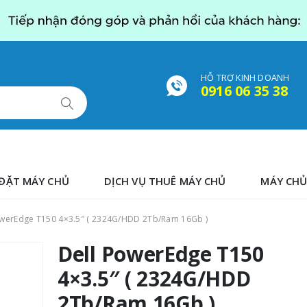
HỖ TRỢ KINH DOANH
0916 06 35 38
ĐẶT MÁY CHỦ
DỊCH VỤ THUÊ MÁY CHỦ
MÁY CHỦ
owerEdge T150 4×3.5″ ( 2324G/HDD 2Tb/Ram 16Gb )
Dell PowerEdge T150
4×3.5″ ( 2324G/HDD
2Tb/Ram 16Gb )