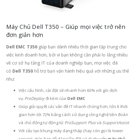
Máy Chủ Dell T350 – Giúp mọi việc trở nên
đơn giản hơn
Dell EMC T350
giúp bạn dành nhiều thời gian tập trung cho
việc kinh doanh hơn, bởi vì bạn không cần phải lo lắng nhiều
về cơ sở hạ tầng IT của doanh nghiệp bạn, mọi việc đã
có
Dell T350
hỗ trợ bạn vận hành hiệu quả với những ưu thế
như:
Việc cấu hình, cài đặt sẽ nhanh hơn 60% với gói dịch
vụ
ProDeploy
đi kèm của
Dell EMC
Giúp giải quyết các vấn đề IT nhanh chóng hơn, tốn ít thời
gian hơn tới 72% bằng cách sử dụng công nghệ tiên đoán
và chủ động tự động từ
ProSupport Plus
và
SupportAssist
Với cấu tạo khung máy dạng tháp (hay còn gọi là tower
server), giúp bạn dễ dàng lắp đặt và di chuyển
máy chủ