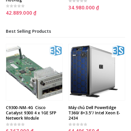
34.980.000
₫
0
out of 5
42.889.000
₫
0
out of 5
Best Selling Products
C9300-NM-4G  Cisco 
Máy chủ Dell PowerEdge 
Catalyst 9300 4 x 1GE SFP 
T360/ 8×3.5″/ Intel Xeon E-
Network Module
2434
6.367.000
₫
64.496.250
₫
0
out of 5
0
out of 5