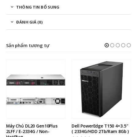
THÔNG TIN BỔ SUNG
ĐÁNH GIÁ (0)
Sản phẩm tương tự
Máy Chủ DL20 Gen10Plus 
Dell PowerEdge T150 4×3.5″ 
2LFF / E-2334G / Non-
( 2334G/HDD 2Tb/Ram 8Gb )
HotPlug