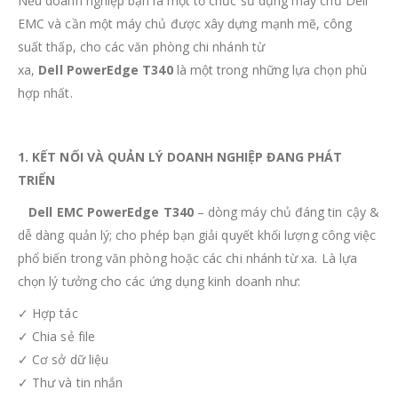
Nếu doanh nghiệp bạn là một tổ chức sử dụng máy chủ Dell
EMC và cần một máy chủ được xây dựng mạnh mẽ, công
suất thấp, cho các văn phòng chi nhánh từ
xa,
Dell
PowerEdge T340
là một trong những lựa chọn phù
hợp nhất.
1. KẾT NỐI VÀ QUẢN LÝ DOANH NGHIỆP ĐANG PHÁT
TRIỂN
Dell EMC PowerEdge T340
– dòng máy chủ đáng tin cậy &
dễ dàng quản lý; cho phép bạn giải quyết khối lượng công việc
phổ biến trong văn phòng hoặc các chi nhánh từ xa. Là lựa
chọn lý tưởng cho các ứng dụng kinh doanh như:
✓ Hợp tác
✓ Chia sẻ file
✓ Cơ sở dữ liệu
✓ Thư và tin nhắn