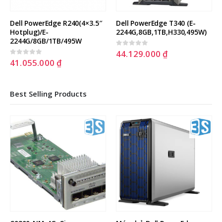
62.854.000
₫
Dell PowerEdge T340 (E-
2244G,8GB,1TB,H330,495W)
44.129.000
₫
0
out of 5
Best Selling Products
Máy chủ Dell PowerEdge 
T360 / 8×3,5 / Intel Xeon 
E2436
75.521.250
₫
0
out of 5
Máy chủ Dell PowerEdge 