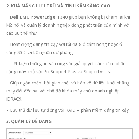
2. KHẢ NĂNG LƯU TRỮ VÀ TÍNH SẴN SÀNG CAO
Dell EMC PowerEdge T340
giúp bạn không bị chậm lại khi
kết nối và quản lý doanh nghiệp đang phát triển của mình với
các ưu thế như:
– Hoạt động đáng tin cậy với tối đa 8 ổ cắm nóng hoặc ổ
cứng SSD và bộ nguồn dự phòng.
– Tiết kiệm thời gian và công sức giải quyết các sự cố phần
cứng máy chủ với ProSupport Plus và SupportAssist.
– Giúp ngăn chặn thời gian chết và bảo vệ dữ liệu khỏi những
thay đổi độc hại với chế độ khóa máy chủ doanh nghiệp
iDRAC9.
– Lưu trữ dữ liệu tự động với RAID – phần mềm đáng tin cậy.
3. QUẢN LÝ DỄ DÀNG