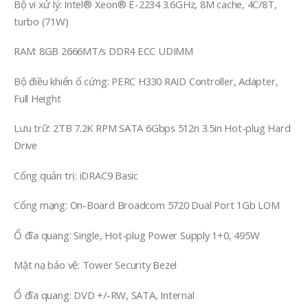
Bộ vi xử lý: Intel® Xeon® E-2234 3.6GHz, 8M cache, 4C/8T,
turbo (71W)
RAM: 8GB 2666MT/s DDR4 ECC UDIMM
Bộ điều khiển ổ cứng: PERC H330 RAID Controller, Adapter,
Full Height
Lưu trữ: 2TB 7.2K RPM SATA 6Gbps 512n 3.5in Hot-plug Hard
Drive
Cổng quản trị: iDRAC9 Basic
Cổng mạng: On-Board Broadcom 5720 Dual Port 1Gb LOM
Ổ đĩa quang: Single, Hot-plug Power Supply 1+0, 495W
Mặt nạ bảo vệ: Tower Security Bezel
Ổ đĩa quang: DVD +/-RW, SATA, Internal