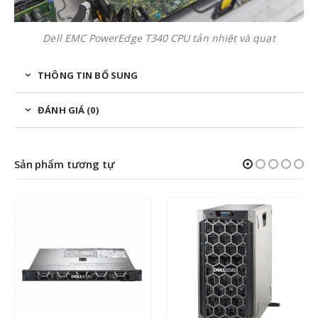
Dell EMC PowerEdge T340 CPU tản nhiệt và quạt
THÔNG TIN BỔ SUNG
ĐÁNH GIÁ (0)
Sản phẩm tương tự
Dell PE T440 (8×3.5″)/Silver 
4210/16GB/1.2TB/H330/495W
0
out of 5