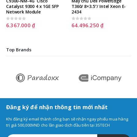
T360/ 8×3.5″/ Intel Xeon E-
2434
64.496.250
₫
0
out of 5
Top Brands
Đăng ký để nhận thông tin mới nhất
Khi đăng ký email thành công bạn sẽ nhận ngay phiếu mua hàng
trị giá 500,000VND cho lần giao dịch đầu tiên tại 3STECH