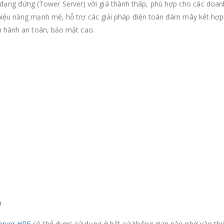
dạng đứng (Tower Server) với giá thành thấp, phù hợp cho các doan
hiệu năng mạnh mẽ, hỗ trợ các giải pháp điện toán đám mây kết hợp
n hành an toàn, bảo mật cao.
0
erver HPE
có thể được sử dụng ở bất cứ không gian nào nhờ vào thi