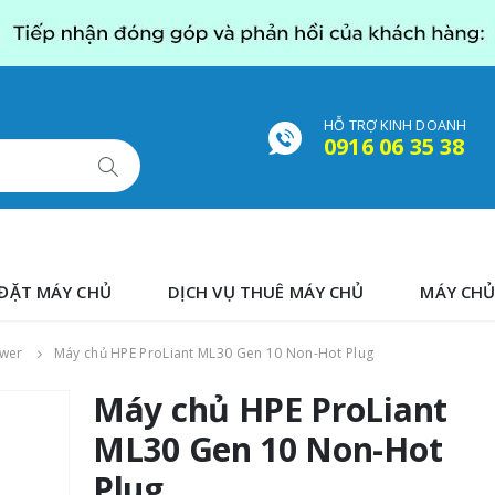
HỖ TRỢ KINH DOANH
0916 06 35 38
ĐẶT MÁY CHỦ
DỊCH VỤ THUÊ MÁY CHỦ
MÁY CHỦ
ower
Máy chủ HPE ProLiant ML30 Gen 10 Non-Hot Plug
Máy chủ HPE ProLiant
ML30 Gen 10 Non-Hot
Plug