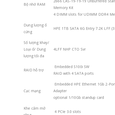
2666 CAS-19-19-19 Unbuffered Sta
0
out of 5
0
out of 5
6.367.000
₫
6.367.0
Bộ nhớ RAM
Memory Kit
4 DIMM slots for UDIMM DDR4 M
Máy chủ Dell PowerEdge T360/ 8x3.5"/ Intel Xeon E-2434
Dung lượng ổ
0
out of 5
0
out of 5
64.496.250
₫
64.496.
HPE 1TB SATA 6G Entry 7.2K LFF (3.
cứng
Số lượng khay/
Loại ổ/ Dung
4LFF NHP CTO Svr
lượng tối đa
Embedded S100i SW
RAID hỗ trợ
RAID with 4 SATA ports
Embedded HPE Ethernet 1Gb 2-Port
Cạc mạng
Adapter
optional 1/10Gb standup card
Khe cắm mở
4 PCIe 3.0 slots
rộng