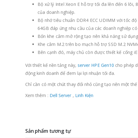
Bộ xử lý Intel Xeon E hỗ trợ tối đa lên đến 6 l
của doanh nghiệp.
Bộ nhớ tiêu chuẩn DDR4 ECC UDIMM với tốc độ x
64GB đáp ứng nhu cầu của các doanh nghiệp có
Bốn khe cắm mở rộng tạo nên khả năng sử dụng l
Khe cắm M.2 trên bo mạch hỗ trợ SSD M.2 NVMe 
Bên cạnh đó, máy chủ còn được thiết kế cổng iE 
Với thiết kế nền tảng này,
server HPE Gen10
cho phép do
động kinh doanh để đem lại lợi nhuận tối đa.
Chỉ cần có một chút thay đổi nhỏ cũng tạo nên một thế
Xem thêm :
Dell Server
,
Linh Kiện
Sản phẩm tương tự