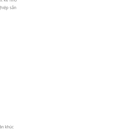
ghiệp sẵn
ân khúc