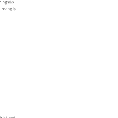
h nghiệp
, mang lại
ết kế nhỏ