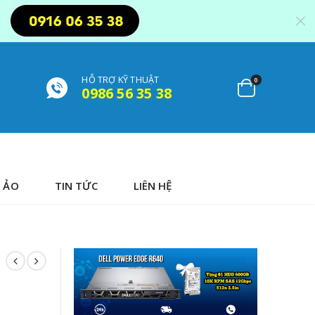
HỖ TRỢ KỸ THUẬT
0
0986 56 35 38
 ẢO
TIN TỨC
LIÊN HỆ