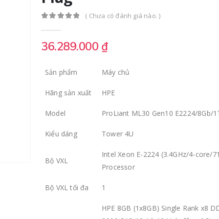
( Chưa có đánh giá nào. )
0
out of 5
36.289.000
₫
Sản phẩm
Máy chủ
Hãng sản xuất
HPE
Model
ProLiant ML30 Gen10 E2224/8Gb/1
Kiểu dáng
Tower 4U
Intel Xeon E-2224 (3.4GHz/4-core/7
OM3-LC-LC-3M Dây nhảy quang OM3 LC/UPC-LC/UPC 3M (sợi đôi)
Bộ VXL
Processor
0
out of 5
0
out of 5
150.000
₫
150.000
Bộ VXL tối đa
1
C9300-NM-4G Cisco Catalyst 9300 4 x 1GE SFP Network Module
HPE 8GB (1x8GB) Single Rank x8 D