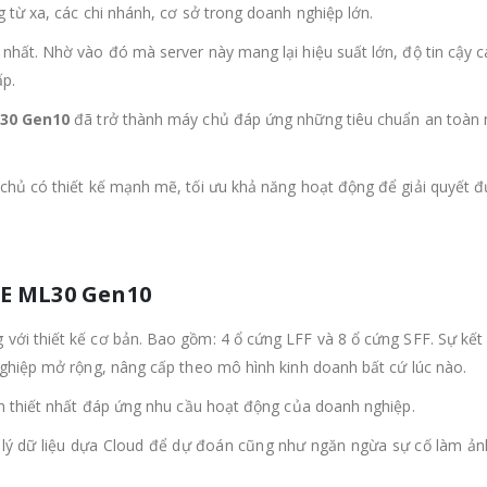
từ xa, các chi nhánh, cơ sở trong doanh nghiệp lớn.
nhất. Nhờ vào đó mà server này mang lại hiệu suất lớn, độ tin cậy c
ấp.
30 Gen10
đã trở thành máy chủ đáp ứng những tiêu chuẩn an toàn 
hủ có thiết kế mạnh mẽ, tối ưu khả năng hoạt động để giải quyết đ
PE ML30 Gen10
với thiết kế cơ bản. Bao gồm: 4 ổ cứng LFF và 8 ổ cứng SFF. Sự kết
ghiệp mở rộng, nâng cấp theo mô hình kinh doanh bất cứ lúc nào.
n thiết nhất đáp ứng nhu cầu hoạt động của doanh nghiệp.
ử lý dữ liệu dựa Cloud để dự đoán cũng như ngăn ngừa sự cố làm ả