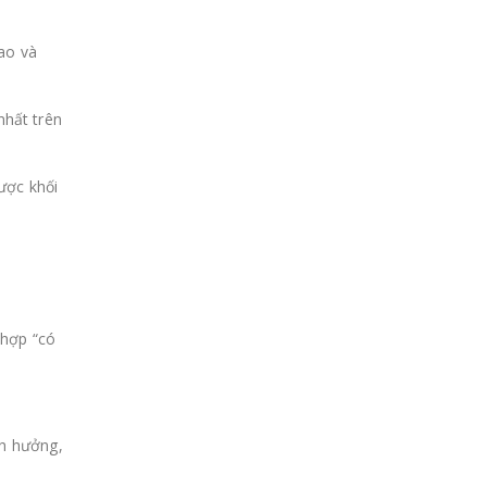
ao và
nhất trên
ược khối
 hợp “có
nh hưởng,