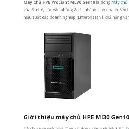
Máy Chủ HPE ProLiant ML30 Gen10
là dòng
máy chủ
vừa & nhỏ, các văn phòng & chi nhánh kinh doanh. Với 
hiệu suất cấp doanh nghiệp (Enterprise) và khả năng vậ
Giới thiệu máy chủ HPE Ml30 Gen1
Đây là dòng máy chủ (Tower) được sản xuất bởi HPE.
S