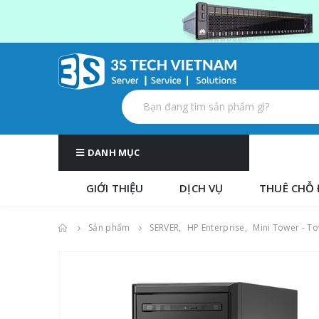
DANH MỤC
GIỚI THIỆU
DỊCH VỤ
THUÊ CHỖ 
Sản phẩm
SERVER
,
HP Enterprise
,
Mini Tower - T