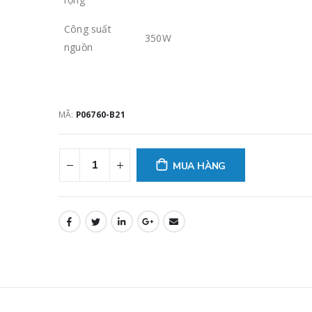
Công suất
350W
nguồn
MÃ:
P06760-B21
MUA HÀNG