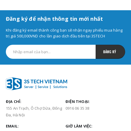
Đăng ký để nhận thông tin mới nhất
Khi đăng ký email thành công bạn sẽ nhận ngay phiếu mua hàng
trị giá 500,000VND cho lần giao dịch đầu tiên tại 3STECH
ĐỊA CHỈ:
ĐIỆN THOẠI:
155 An Trạch, Ô Chợ Dừa, Đống
0916 06 35 38
Đa, Hà Nội
EMAIL:
GIỜ LÀM VIỆC: