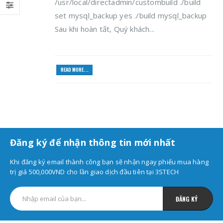
/usr/local/directadmin/custombuild ./build
set mysql_backup yes ./build mysql_backup
Sau khi hoàn tất, Quý khách...
READ MORE...
Đăng ký để nhận thông tin mới nhất
Khi đăng ký email thành công bạn sẽ nhận ngay phiếu mua hàng
trị giá 500,000VND cho lần giao dịch đầu tiên tại 3STECH