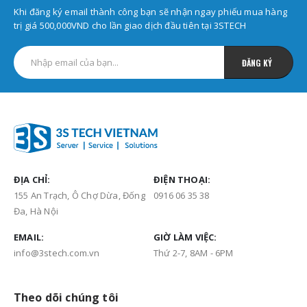
Khi đăng ký email thành công bạn sẽ nhận ngay phiếu mua hàng
trị giá 500,000VND cho lần giao dịch đầu tiên tại 3STECH
ĐỊA CHỈ:
ĐIỆN THOẠI:
155 An Trạch, Ô Chợ Dừa, Đống
0916 06 35 38
Đa, Hà Nội
EMAIL:
GIỜ LÀM VIỆC:
info@3stech.com.vn
Thứ 2-7, 8AM - 6PM
Theo dõi chúng tôi