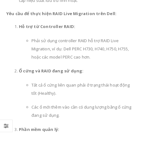
cấp hiệu suất lưu trữ linh hoạt.
Yêu cầu để thực hiện RAID Live Migration trên Dell:
Hỗ trợ từ Controller RAID:
Phải sử dụng controller RAID hỗ trợ RAID Live
Migration, ví dụ: Dell PERC H730, H740, H750, H755,
hoặc các model PERC cao hơn.
Ổ cứng và RAID đang sử dụng:
Tất cả ổ cứng liên quan phải ở trạng thái hoạt động
tốt (Healthy).
Các ổ mới thêm vào cần có dung lượng bằng ổ cứng
đang sử dụng.
Phần mềm quản lý: