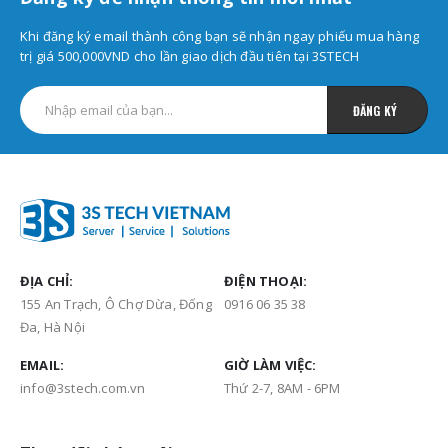
Khi đăng ký email thành công bạn sẽ nhận ngay phiếu mua hàng
trị giá 500,000VND cho lần giao dịch đầu tiên tại 3STECH
ĐỊA CHỈ:
ĐIỆN THOẠI:
155 An Trạch, Ô Chợ Dừa, Đống
0916 06 35 38
Đa, Hà Nội
EMAIL:
GIỜ LÀM VIỆC:
info@3stech.com.vn
Thứ 2-7, 8AM - 6PM