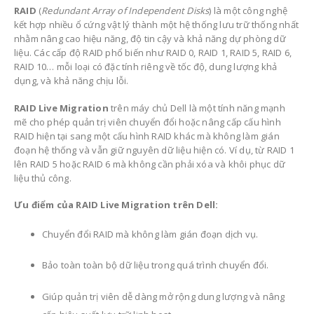
RAID
(
Redundant Array of Independent Disks
) là một công nghệ
kết hợp nhiều ổ cứng vật lý thành một hệ thống lưu trữ thống nhất
nhằm nâng cao hiệu năng, độ tin cậy và khả năng dự phòng dữ
liệu. Các cấp độ RAID phổ biến như RAID 0, RAID 1, RAID 5, RAID 6,
RAID 10… mỗi loại có đặc tính riêng về tốc độ, dung lượng khả
dụng, và khả năng chịu lỗi.
RAID Live Migration
trên máy chủ Dell là một tính năng mạnh
mẽ cho phép quản trị viên chuyển đổi hoặc nâng cấp cấu hình
RAID hiện tại sang một cấu hình RAID khác mà không làm gián
đoạn hệ thống và vẫn giữ nguyên dữ liệu hiện có. Ví dụ, từ RAID 1
lên RAID 5 hoặc RAID 6 mà không cần phải xóa và khôi phục dữ
liệu thủ công.
Ưu điểm của RAID Live Migration trên Dell:
Chuyển đổi RAID mà không làm gián đoạn dịch vụ.
Bảo toàn toàn bộ dữ liệu trong quá trình chuyển đổi.
Giúp quản trị viên dễ dàng mở rộng dung lượng và nâng