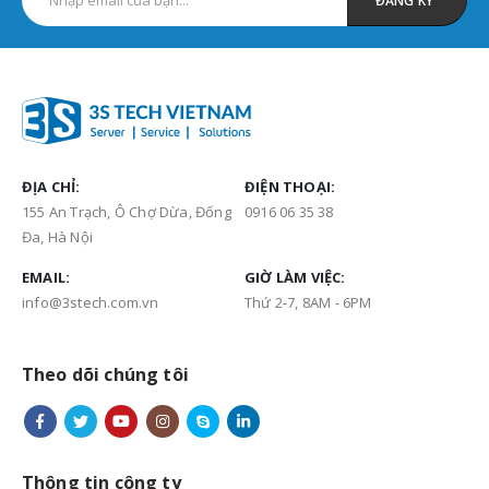
ĐỊA CHỈ:
ĐIỆN THOẠI:
155 An Trạch, Ô Chợ Dừa, Đống
0916 06 35 38
Đa, Hà Nội
EMAIL:
GIỜ LÀM VIỆC:
info@3stech.com.vn
Thứ 2-7, 8AM - 6PM
Theo dõi chúng tôi
Hướng dẫn nâng cấp RAID Level
Hướng dẫn cấu hình Port
trên máy chủ DELL không cần tắt
Forwarding, NAT Port trên
máy chủ
Fortigate with Virtual IPs
23 Tháng Sáu, 2025
27 Tháng Hai, 2026
Thông tin công ty