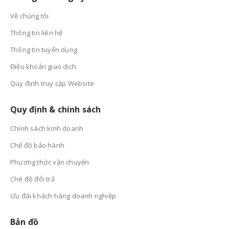
Hướng dẫn cài đặt Windows
Hướng dẫn cài đặt esxi lên serv
server 2022 trên máy chủ Dell
dell
Về chúng tôi
23 Tháng Tư, 2025
11 Tháng Mười Một, 2025
Thông tin liên hệ
Cách tạo USB Boot, USB cài
Windows bằng Rufus
Thông tin tuyển dụng
11 Tháng Mười Một, 2025
Điều khoản giao dịch
Quy định truy cập Website
Quy định & chính sách
Chính sách kinh doanh
Chế độ bảo hành
Phương thức vận chuyển
Ché độ đổi trả
Ưu đãi khách hàng doanh nghiệp
Bản đồ